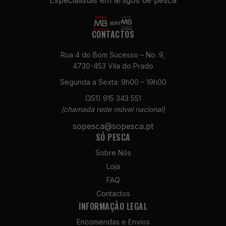
Especialistas em artigos de pesca
CONTACTOS
Rua 4 do Bom Sucesso – No. 9,
4730-453 Vila do Prado
Segunda a Sexta: 9h00 – 19h00
Necessários
(351) 915 343 551
Estes cookies
(chamada rede móvel nacional)
não são
opcionais. São
sopesca@sopesca.pt
necessários
SÓ PESCA
para o
Sobre Nós
funcionamento
do site.
Loja
FAQ
Contactos
Estatísticas
INFORMAÇÃO LEGAL
Para que
possamos
Encomendas e Envios