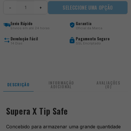
Quantidade
SELECCIONE UMA OPÇÃO
−
+
de
Supera
X
Envio Rápido
Garantia
Tip
Envios em até 24 horas
Oficial da Marca
Safe
Devolução Fácil
Pagamento Seguro
14 Dias
SSL Encriptado
INFORMAÇÃO
AVALIAÇÕES
DESCRIÇÃO
ADICIONAL
(0)
Supera X Tip Safe
Concebido para armazenar uma grande quantidade