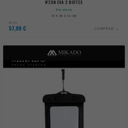
N'ZON EVA 2 BOÎTES
Em stock
37 X 26 X 12 CM
Desde
57,99
€
COMPRAR