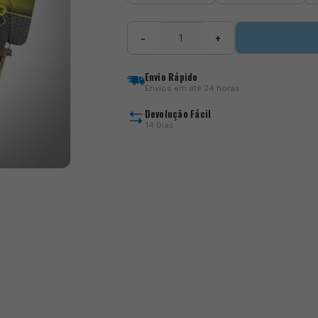
Quantidade
−
+
de
Plastic
Orbit
Envio Rápido
Feeder
Envios em até 24 horas
Devolução Fácil
14 Dias
)