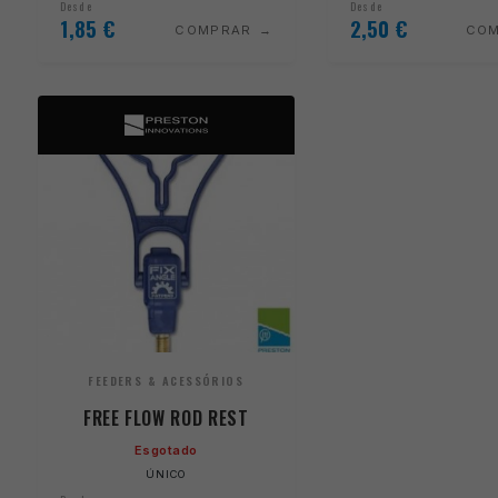
Desde
Desde
1,85
€
2,50
€
COMPRAR
CO
FEEDERS & ACESSÓRIOS
FREE FLOW ROD REST
Esgotado
ÚNICO