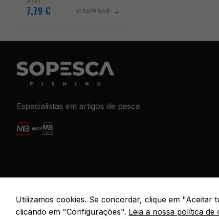
Desde
7,79
€
COMPRAR
Especialistas em artigos de pesca
© 2026 S
Utilizamos cookies. Se concordar, clique em "Aceitar
clicando em "Configurações".
Leia a nossa política de 