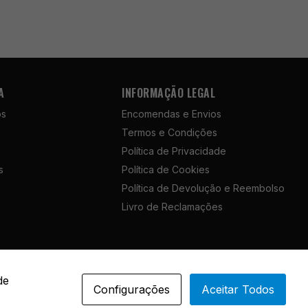
A
INFORMAÇÃO LEGAL
ós
Encomendas e Envios
Termos e Condições
Política de Privacidade
s
Política de Cookies
Política de Devolução e Reembolso
Livro de Reclamações
Portuguese
de
Configurações
Aceitar Todos