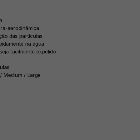
a
tra-aerodinâmica
ção das partículas
rapidamente na água
seja facilmente expelido
ulas
 / Medium / Large