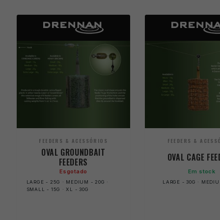
FEEDERS & ACESSÓRIOS
FEEDERS & ACESS
OVAL GROUNDBAIT
OVAL CAGE FEE
FEEDERS
Esgotado
Em stock
LARGE - 25G · MEDIUM - 20G ·
LARGE - 30G · MEDIU
SMALL - 15G · XL - 30G