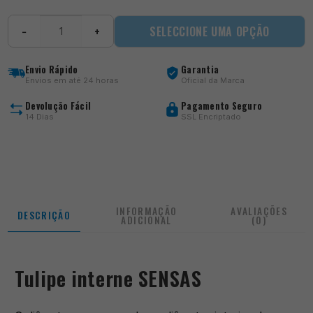
Quantidade
SELECCIONE UMA OPÇÃO
−
+
de
Tulipe
interne
Envio Rápido
Garantia
SENSAS
Envios em até 24 horas
Oficial da Marca
Devolução Fácil
Pagamento Seguro
14 Dias
SSL Encriptado
INFORMAÇÃO
AVALIAÇÕES
DESCRIÇÃO
ADICIONAL
(0)
Tulipe interne SENSAS