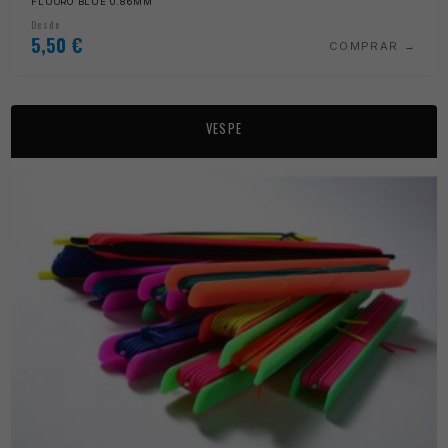
FLUORO BLUE 0.86MM
Desde
5,50
€
COMPRAR
VESPE