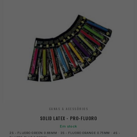
CANAS & ACESSÓRIOS
SOLID LATEX - PRO-FLUORO
Em stock
2S - FLUORO GREEN 0.66MM · 3S - FLUORO ORANGE 0.75MM · 4S -